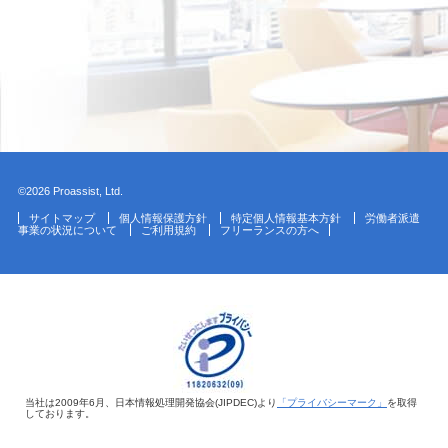
©2026 Proassist, Ltd.
サイトマップ
個人情報保護方針
特定個人情報基本方針
労働者派遣
事業の状況について
ご利用規約
フリーランスの方へ
当社は2009年6月、日本情報処理開発協会(JIPDEC)より
「プライバシーマーク」
を取得
しております。