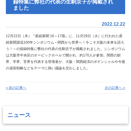
録特集に弊社の代表の生駒京子が掲載され
ました
2022.12.22
12月22日（木）『産経新聞 16～17面』に、11月29日（火）に行われた産
経新聞源流100年シンポジウム～関西から世界へ！今こそ大阪の未来を語ろ
う！～の採録特集に弊社の代表の生駒京子が掲載されました。
シンポジウム
は大阪市中央区のオービックホールで開かれ、約170人が参加。関西の財
界、学界、官界を代表する登壇者が、大阪・関西経済のポテンシャルや今後
の成長戦略などをテーマに熱い議論を交わしました。
« 前の記事へ
次の記事へ »
ニュース