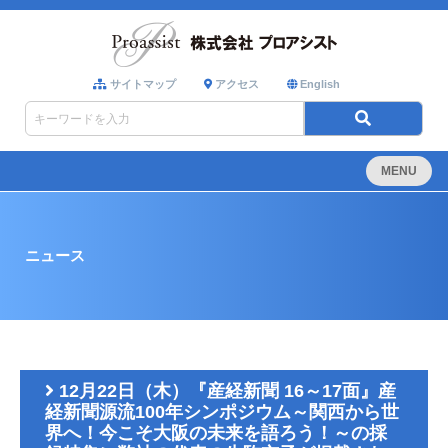
サイトマップ
アクセス
English
MENU
ニュース
12月22日（木）『産経新聞 16～17面』産
経新聞源流100年シンポジウム～関西から世
界へ！今こそ大阪の未来を語ろう！～の採