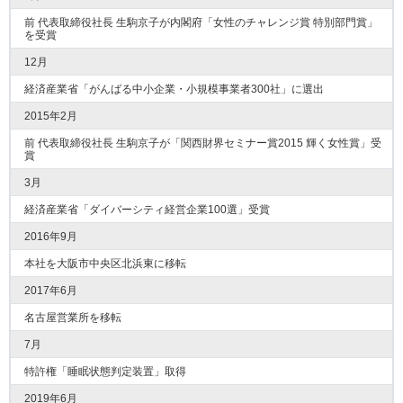
前 代表取締役社長 生駒京子が内閣府「女性のチャレンジ賞 特別部門賞」
を受賞
12月
経済産業省「がんばる中小企業・小規模事業者300社」に選出
2015年2月
前 代表取締役社長 生駒京子が「関西財界セミナー賞2015 輝く女性賞」受
賞
3月
経済産業省「ダイバーシティ経営企業100選」受賞
2016年9月
本社を大阪市中央区北浜東に移転
2017年6月
名古屋営業所を移転
7月
特許権「睡眠状態判定装置」取得
2019年6月