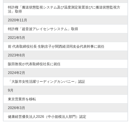
特許権「搬送状態監視システム及び温度測定装置並びに搬送状態監視方
法」取得
2020年11月
特許権「超音波アレイセンサシステム」取得
2021年5月
前 代表取締役社長 生駒京子が関西経済同友会代表幹事に就任
2023年8月
阪田敦視が代表取締役社長に就任
2024年2月
「大阪市女性活躍リーディングカンパニー」認証
9月
東京営業所を移転
2026年3月
健康経営優良法人2026（中小規模法人部門）認定