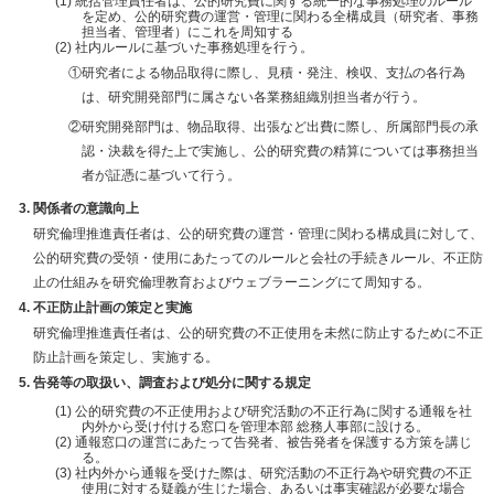
統括管理責任者は、公的研究費に関する統一的な事務処理のルール
を定め、公的研究費の運営・管理に関わる全構成員（研究者、事務
担当者、管理者）にこれを周知する
社内ルールに基づいた事務処理を行う。
①研究者による物品取得に際し、見積・発注、検収、支払の各行為
は、研究開発部門に属さない各業務組織別担当者が行う。
②研究開発部門は、物品取得、出張など出費に際し、所属部門長の承
認・決裁を得た上で実施し、公的研究費の精算については事務担当
者が証憑に基づいて行う。
関係者の意識向上
研究倫理推進責任者は、公的研究費の運営・管理に関わる構成員に対して、
公的研究費の受領・使用にあたってのルールと会社の手続きルール、不正防
止の仕組みを研究倫理教育およびウェブラーニングにて周知する。
不正防止計画の策定と実施
研究倫理推進責任者は、公的研究費の不正使用を未然に防止するために不正
防止計画を策定し、実施する。
告発等の取扱い、調査および処分に関する規定
公的研究費の不正使用および研究活動の不正行為に関する通報を社
内外から受け付ける窓口を管理本部 総務人事部に設ける。
通報窓口の運営にあたって告発者、被告発者を保護する方策を講じ
る。
社内外から通報を受けた際は、研究活動の不正行為や研究費の不正
使用に対する疑義が生じた場合、あるいは事実確認が必要な場合