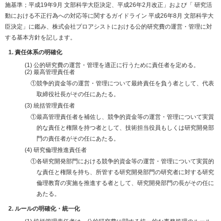
施基準；平成19年9月 文部科学大臣決定、平成26年2月改正」および「 研究活
動における不正行為への対応等に関するガイドライン 平成26年8月 文部科学大
臣決定」に鑑み、株式会社プロアシストにおける公的研究費の運営・管理に対
する基本方針を記します。
責任体系の明確化
公的研究費の運営・管理を適正に行うために責任者を定める。
最高管理責任者
①競争的資金等の運営・管理について最終責任を負う者として、代表
取締役社長がその任にあたる。
統括管理責任者
①最高管理責任者を補佐し、競争的資金等の運営・管理について実質
的な責任と権限を持つ者として、技術担当役員もしくは研究開発部
門の責任者がその任にあたる。
研究倫理推進責任者
①各研究開発部門における競争的資金等の運営・管理について実質的
な責任と権限を持ち、所管する研究開発部門の研究者に対する研究
倫理教育の実施を推進する者として、研究開発部門の長がその任に
あたる。
ルールの明確化・統一化