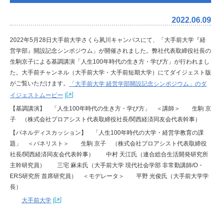
2022.06.09
2022年5月28日大手前大学さくら夙川キャンパスにて、「大手前大学『経
営学部』開設記念シンポジウム」が開催されました。
弊社代表取締役社長の
生駒京子による基調講演「人生100年時代の生き方・学び方」が行われまし
た。
大手前チャンネル（大手前大学・大手前短期大学）にてダイジェスト版
がご覧いただけます。
「大手前大学 経営学部開設記念シンポジウム」のダ
イジェストムービー
【基調講演】
「人生100年時代の生き方・学び方」
＜講師＞
生駒 京
子 （株式会社プロアシスト代表取締役社長/関西経済同友会代表幹事）
【パネルディスカッション】
「人生100年時代の大学・経営学教育の課
題」
＜パネリスト＞
生駒 京子 （株式会社プロアシスト代表取締役
社長/関西経済同友会代表幹事）
中村 天江氏（連合総合生活開発研究所
主幹研究員）
三宅 麻未氏（大手前大学 現代社会学部 非常勤講師/O・
ERS研究所 首席研究員）
＜モデレータ＞
平野 光俊氏（大手前大学学
長）
大手前大学