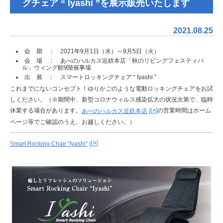
グチェア “ Iyashi ”を展示販売いたします
2021.08.25
会 期 ： 2021年9月1日（水）～9月5日（火）
会 場 ： あべのハルカス近鉄本店「秋のリビングフェスティバ
ル」ウィング館9階催事場
出 展 ： スマートロッキングチェア “ Iyashi ”
これまでにないコンセプト！ゆりかごのような電動ロッキングチェアをお試
しください。
（※期間中、新型コロナウィルス感染拡大の状況次第で、臨時
休業する場合があります。
の営業時間はホーム
あべのハルカス近鉄本店
ページ等でご確認のうえ、お越しください。）
Smart Rocking Chair “Iyashi”