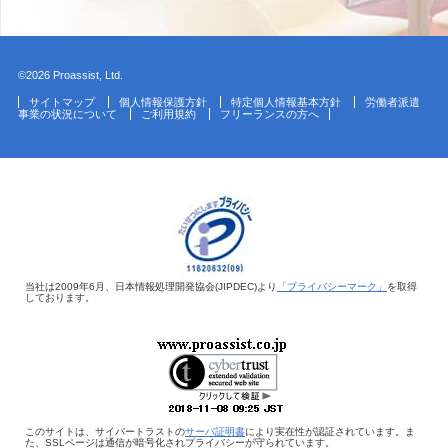
©2026 Proassist, Ltd.
サイトマップ
個人情報保護方針
特定個人情報基本方針
労働者派遣
事業の状況について
ご利用規約
フリーランスの方へ
当社は2009年6月、日本情報処理開発協会(JIPDEC)より
「プライバシーマーク」
を取得
しております。
このサイトは、サイバートラストの
サーバ証明書
により実在性が認証されています。ま
た、SSLページは通信が暗号化されプライバシーが守られています。