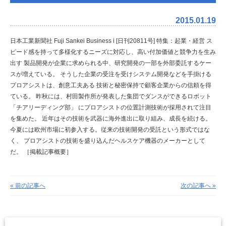
2015.01.19
日本工業新聞社 Fuji Sankei Business i [日刊20811号]
特集：起業・経営
ス
ピード感を持って多様化するニーズに対応し、高い付加価値と競争力を生み
出す
製品開発が企業に求められる中、研究開発の一部を外部委託するケー
スが増えている。
そうした企業の受注を受けシステム開発などを手掛ける
プロアシストは、創意工夫ある
技術と秘密保持で顧客企業からの信頼を得
ている。
昨秋には、村田製作所が発表した集団でダンスができるロボット
「チアリーディング部」
にプロアシストの位置計測技術が採用されて注目
を集めた。
近年はその技術を武器に海外進出に取り組み、成長を続ける。
今夏には欧州市場に初参入する。従来の技術開発の受託という形式ではな
く、
プロアシストの技術を盛り込んだヘルスケア機器のメーカーとして
だ。
［掲載記事概要］
« 前の記事へ
次の記事へ »