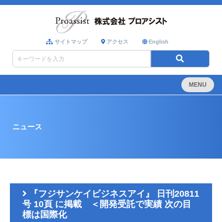
サイトマップ
アクセス
English
MENU
ニュース
『フジサンケイビジネスアイ』 日刊20811
号 10頁 に掲載 ＜開発受託で実績 次の目
標は国際化