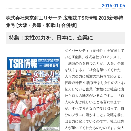
2015.01.05
株式会社東京商工リサーチ 広報誌 TSR情報 2015新春特
集号 [大阪・兵庫・和歌山 合併版]
特集：女性の力を、日本に、企業に
ダイバーシティ（多様性）を実践して
いるIT企業、株式会社プロアシスト。
「感謝の心を持つことが、人を、企業
を強くする」
「社会を築いてくれた
人々の努力に感謝の気持ちで応える」
代表取締役 生駒京子より女性の方へお
伝えしている言葉
「女性には社会に出
たら百人の味方がいるんですよ」
「百
人の味方は厳しいことも言われます
が、
すべて素直な心で受け取って、自
分のプラスに活かすこと」
叱咤を前に
出る力に変えていくのです。
社会は先
人が築いてくれたものなのです。先人