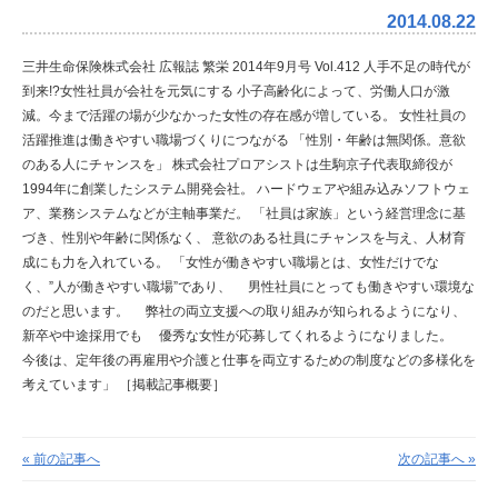
2014.08.22
三井生命保険株式会社 広報誌 繁栄 2014年9月号 Vol.412
人手不足の時代が
到来!?女性社員が会社を元気にする
小子高齢化によって、労働人口が激
減。今まで活躍の場が少なかった女性の存在感が増している。
女性社員の
活躍推進は働きやすい職場づくりにつながる
「性別・年齢は無関係。意欲
のある人にチャンスを」
株式会社プロアシストは生駒京子代表取締役が
1994年に創業したシステム開発会社。
ハードウェアや組み込みソフトウェ
ア、業務システムなどが主軸事業だ。
「社員は家族」という経営理念に基
づき、性別や年齢に関係なく、
意欲のある社員にチャンスを与え、人材育
成にも力を入れている。
「女性が働きやすい職場とは、女性だけでな
く、”人が働きやすい職場”であり、
男性社員にとっても働きやすい環境な
のだと思います。
弊社の両立支援への取り組みが知られるようになり、
新卒や中途採用でも
優秀な女性が応募してくれるようになりました。
今後は、定年後の再雇用や介護と仕事を両立するための制度などの多様化を
考えています」
［掲載記事概要］
« 前の記事へ
次の記事へ »