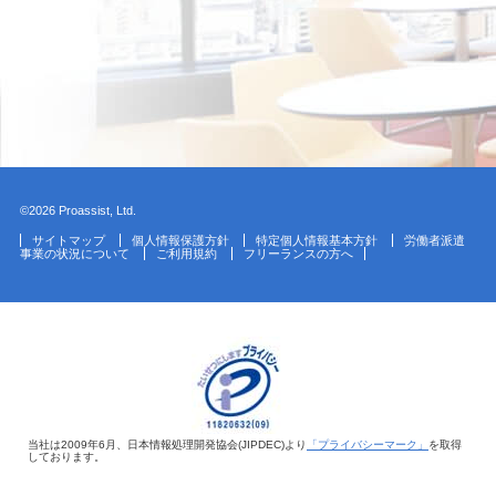
©2026 Proassist, Ltd.
サイトマップ
個人情報保護方針
特定個人情報基本方針
労働者派遣
事業の状況について
ご利用規約
フリーランスの方へ
当社は2009年6月、日本情報処理開発協会(JIPDEC)より
「プライバシーマーク」
を取得
しております。