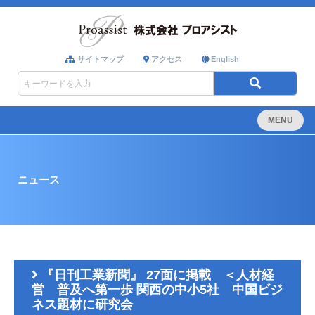
サイトマップ
アクセス
English
MENU
ニュース
『日刊工業新聞』 27面に掲載 ＜人材経
営 普及へ第一歩 関西の中小5社 中国ビジ
ネス題材に研究会