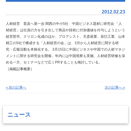
2012.02.23
人材経営 普及へ第一歩
関西の中小5社 中国ビジネス題材に研究会
「人
材経営」は社員の力を引き出して商品や技術に付加価値を付与しようという
経営哲学。クリロン化成のほか、プロアシスト、天彦産業、辰巳工業、山本
精工の5社で構成する「人材経営の会」は、3月から人材経営に関する研
究・広報活動を本格化する。
3月15日に中国ビジネスや中国での人材マネジ
メントに関する研究会を開催。年内には中国視察も実施、人材経営研修を深
める一方、セミナーなどで広くPRすることも検討している。
［掲載記事概要］
« 前の記事へ
次の記事へ »
ニュース