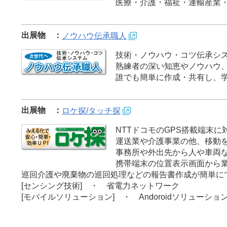
医療・介護・福祉・運輸産業
出展物 ：
ノウハウ伝承職人
技術・ノウハウ・コツ伝承シ
熟練者の深い知恵やノウハウ
誰でも簡単に作成・共有し、学
出展物 ：
ロケ探/タッチ探
NTTドコモのGPS搭載端末に
運送業や介護事業の他、移動
事務所や外出先から人や車両
携帯端末の位置表示画面から
巡回介護や廃棄物の巡回処理などの報告書作成が簡単に
[センシング技術] ・ 省電力ネットワーク
[モバイルソリューション] ・ Andoroidソリューショ