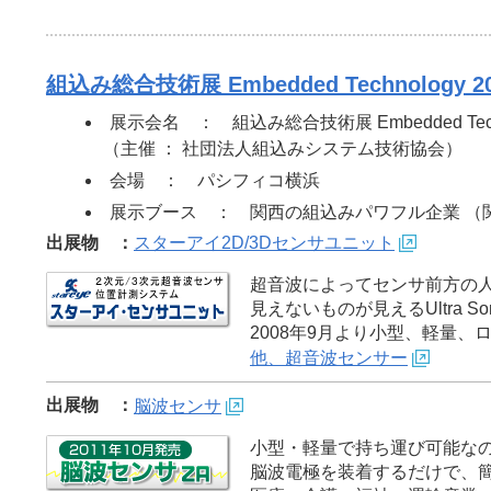
組込み総合技術展 Embedded Technology 20
展示会名 ： 組込み総合技術展 Embedded Techno
（主催 ： 社団法人組込みシステム技術協会）
会場 ： パシフィコ横浜
展示ブース ： 関西の組込みパワフル企業 （関西
出展物 ：
スターアイ2D/3Dセンサユニット
超音波によってセンサ前方の
見えないものが見えるUltra Sonic 
2008年9月より小型、軽量
他、超音波センサー
出展物 ：
脳波センサ
小型・軽量で持ち運び可能な
脳波電極を装着するだけで、