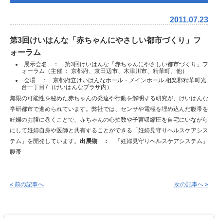
2011.07.23
第3回けいはんな「赤ちゃんにやさしい都市づくり」フ
ォーラム
展示会名 ： 第3回けいはんな「赤ちゃんにやさしい都市づくり」フ
ォーラム
（主催 ： 京都府、京田辺市、木津川市、精華町、他）
会場 ： 京都府立けいはんなホール・メインホール
相楽郡精華町光
台一丁目7（けいはんなプラザ内）
無限の可能性を秘めた赤ちゃんの発達や行動を解明する研究が、けいはんな
学研都市で進められています。
弊社では、センサや電極を埋め込んだ腹帯を
妊婦のお腹に巻くことで、赤ちゃんの心拍数や子宮収縮圧を自宅にいながら
にして妊婦自身や医師と共有することができる「妊婦見守りヘルスケアシス
テム」を開発しています。
出展物 ：
「妊婦見守りヘルスケアシステム」
腹帯
« 前の記事へ
次の記事へ »